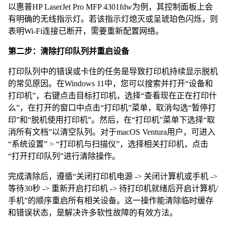
以惠普HP LaserJet Pro MFP 4301fdw为例，其控制面板上会
有明确的无线指示灯。若该指示灯熄灭或呈琥珀色闪烁，则
表明Wi-Fi连接已断开，需要重新配置网络。
第二步：清除打印队列并重启设备
打印队列中的错误或卡住的任务是导致打印机持续显示脱机
的常见原因。在Windows 11中，您可以搜索并打开“设备和
打印机”，右键点击目标打印机，选择“查看现在正在打印什
么”，在打开的窗口中点击“打印机”菜单，取消勾选“暂停打
印”和“脱机使用打印机”。然后，在“打印机”菜单下选择“取
消所有文档”以清空队列。对于macOS Ventura用户，可进入
“系统设置” > “打印机与扫描仪”，选择相关打印机，点击
“打开打印队列”进行清除操作。
完成清除后，遵循“关闭打印机电源 -> 关闭计算机或手机 ->
等待30秒 -> 重新开启打印机 -> 待打印机就绪后开启计算机/
手机”的顺序重启所有相关设备。这一操作能清除临时缓存
和错误状态，是解决许多软性故障的有效方法。