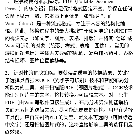
1、 理解转换的本质障碍。PDF（Portable Document
Format）的核心设计目标是保持格式固定不变，确保在任何
设备上显示一致，它本质上更像是一张“图片”。而
Word（.docx）是一种流式格式，专注于内容的结构化编
辑。因此，转换过程中的最大挑战在于如何准确识别PDF中
的视觉元素（如文字、图片、表格、排版）并将其“翻译”成
Word可识别的对象（段落、样式、表格、图像）。常见的
转换问题包括：字体丢失导致的乱码、复杂排版错乱、表格
结构损坏、图片位置偏移等。
2、 针对性的解决策略。要获得高质量的转换结果，关键在
于选择具备强大OCR（光学字符识别）技术和智能布局分
析能力的工具。对于扫描版PDF（即图片格式），OCR技术
能识别图片中的文字，将其转换为可编辑文本。对于原生
PDF（由Word等软件直接生成），布局分析算法则能解析
页面元素间的逻辑关系，尽可能还原原始结构。用户在选择
工具前，应首先判断PDF的类型：是文本可选的（可鼠标选
中文字）还是扫描图片式的，这将直接影响工具的选择和最
终效果。