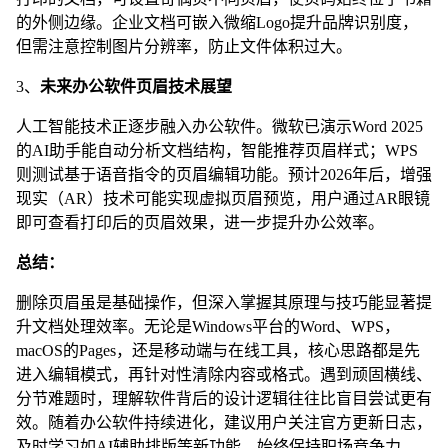
的外侧边缘。企业文档可嵌入微缩Logo提升品牌识别度，
但需注意控制图片分辨率，防止文件体积过大。
3、
未来办公软件页眉技术展望
人工智能技术正逐步融入办公软件。微软已演示Word 2025
的AI助手能自动分析文档结构，智能推荐页眉样式；WPS
则测试基于语音指令的页眉编辑功能。预计2026年后，增强
现实（AR）技术可能实现虚拟页眉预览，用户通过AR眼镜
即可查看打印后的页眉效果，进一步提升办公效率。
总结：
删除页眉虽是基础操作，但深入掌握其原理与技巧能显著提
升文档处理效率。无论是Windows平台的Word、WPS，
macOS的Pages，还是移动端与在线工具，核心思路都是先
进入编辑模式，再针对性清除内容或格式。遇到顽固横线、
分节难题时，理解软件背后的设计逻辑往往比盲目尝试更有
效。随着办公软件持续进化，建议用户关注官方更新日志，
及时学习如AI辅助排版等新功能，始终保持职场竞争力。