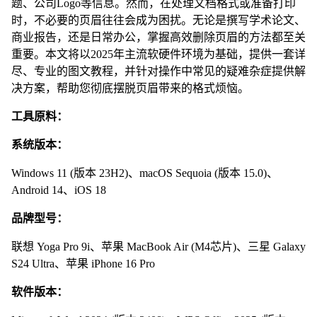
题、公司Logo等信息。然而，在处理文档格式或准备打印
时，不必要的页眉往往会成为困扰。无论是撰写学术论文、
商业报告，还是日常办公，掌握高效删除页眉的方法都至关
重要。本文将以2025年主流软硬件环境为基础，提供一套详
尽、专业的图文教程，并针对操作中常见的疑难杂症提供解
决方案，帮助您彻底摆脱页眉带来的格式烦恼。
工具原料：
系统版本：
Windows 11 (版本 23H2)、macOS Sequoia (版本 15.0)、
Android 14、iOS 18
品牌型号：
联想 Yoga Pro 9i、苹果 MacBook Air (M4芯片)、三星 Galaxy
S24 Ultra、苹果 iPhone 16 Pro
软件版本：