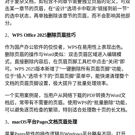
对于复杂文档，如包含不同章节需要独立页眉的论文，可双
击某一章节的页眉，在“设计”选项卡中取消“链接到前一节”
的选中状态，再单独删除该章节的页眉，而不会影响其他部
分。
2、
WPS Office 2025删除页眉技巧
作为国产办公软件的佼佼者，WPS在易用性上表现出色。
删除页眉的操作与Word类似：双击页眉区域进入编辑模
式，直接删除内容后，在页眉页脚工具栏中点击“关闭”即
可。WPS 2025版本新增了“一键删除所有页眉页脚”功能，
位于“插入”选项卡下的“页眉页脚”菜单中，能快速清理整个
文档的页眉页脚设置，极大提升了批量处理效率。
一个实用案例是，当用户从网络下载的PDF转换为Word文
档后，常带有不需要的页眉。使用WPS的“批量删除”功能，
可以避免逐页检查的繁琐，特别适合处理数十页的长文档。
3、
macOS平台Pages文档页眉处理
苹果Pages软件的操作逻辑与Windows平台略有不同。打开