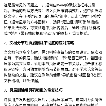
这是最常见的问题之一，通常由Word的默认边框格式引
起。正确的处理方法是：进入页眉编辑模式后，选中页眉段
落文字，在“开始”选项卡的“段落”组中，点击“边框”下拉按
钮（通常显示为方格图标），选择“无边框”即可消除横线。
如果此法无效，可尝试选中页眉内容后，通过“清除所有格
式”按钮（带有橡皮擦和字母“A”的图标）重置格式。
2、
文档分节后页眉删除不彻底的应对策略
当文档包含多个节时，需分别检查每节的页眉设置。依次双
击每一节的页眉，确认“链接到前一节”是否已断开。若图标
显示为高亮状态，说明本节页眉与前一节关联，点击该图标
取消链接，方可独立删除当前节的页眉。对于学术论文等结
构复杂的文档，建议在删除前使用“导航窗格”视图整体浏览
文档结构，避免遗漏。
3、
页眉删除后页码错乱的修复技巧
许多用户发现删除页眉后，页码显示异常。这是因为页码通
常嵌入在页眉页脚中。正确做法是：先进入页脚编辑模式，