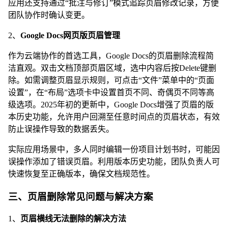
应用还支持通过“批注与修订”模式追踪页眉修改记录，方便
团队协作时确认变更。
2、
Google Docs网页版页眉管理
作为云端协作的首选工具，Google Docs的页眉删除流程简
洁直观。双击文档顶部页眉区域，选中内容后按Delete键删
除。如需调整页眉显示规则，可点击“文件”菜单中的“页面
设置”，在“布局”选项卡中设置首页不同、奇偶页不同等高
级选项。2025年初的更新中，Google Docs增强了页眉的版
本历史功能，允许用户回溯至任意时间点的页眉状态，有效
防止误操作导致的数据丢失。
实际应用场景中，多人同时编辑一份项目计划书时，可能因
误操作添加了错误页眉。利用版本历史功能，团队负责人可
快速恢复至正确版本，确保文档规范性。
三、页眉删除常见问题与解决方案
1、
页眉横线无法删除的解决方法