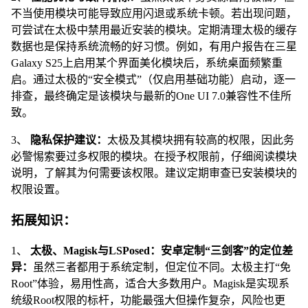
不当使用模块可能导致应用闪退或系统卡顿。若出现问题，
可尝试在太极中禁用最近安装的模块。定期清理太极的缓存
数据也是保持系统流畅的好习惯。例如，有用户报告在三星
Galaxy S25上启用某个界面美化模块后，系统桌面频繁重
启。通过太极的“安全模式”（仅启用基础功能）启动，逐一
排查，最终确定是该模块与最新的One UI 7.0兼容性不佳所
致。
3、
隐私保护建议：
太极及其模块拥有较高的权限，因此务
必警惕索要过多权限的模块。在授予权限前，仔细阅读模块
说明，了解其为何需要该权限。建议定期审查已安装模块的
权限设置。
拓展知识：
1、
太极、Magisk与LSPosed：安卓定制“三剑客”的定位差
异：
虽然三者都用于系统定制，但定位不同。太极主打“免
Root”体验，易用性高，适合大多数用户。Magisk是实现系
统级Root权限的标杆，功能最强大但操作复杂，风险也更