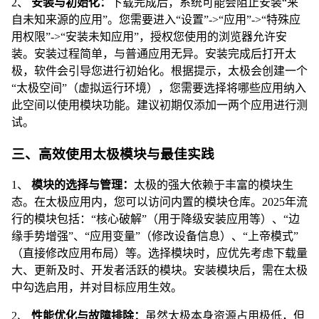
2、
安装与初始化：
下载完成后，系统可能会阻止安装“来
自未知来源的应用”。您需要进入“设置”->“应用”->“特殊应
用权限”->“安装未知应用”，授权您使用的浏览器允许安
装。安装过程简单，与普通应用无异。安装完成后打开太
极，软件会引导您进行初始化。根据提示，太极会创建一个
“太极空间”（虚拟运行环境），您需要选择将哪些应用纳入
此空间以使用模块功能。建议初期仅添加一两个应用进行测
试。
三、高效使用太极模块与最佳实践
1、
模块的选择与管理：
太极的强大依赖于丰富的模块生
态。在太极应用内，您可以访问内置的模块仓库。2025年流
行的模块包括：“核心破解”（用于降级安装应用等）、“边
缘手势增强”、“应用变量”（修改设备信息）、“上帝模式”
（直接修改应用布局）等。选择模块时，应优先考虑下载量
大、更新及时、开发者活跃的模块。安装模块后，需在太极
中勾选启用，并对目标应用生效。
2、
性能优化与故障排除：
虽然太极本身资源占用极低，但