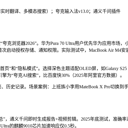
，支持AI实时翻译、多模态搜索）；夸克输入法v13.0；通义千问插件
索“夸克浏览器2026”。华为Pura 70 Ultra用户优先华为应用市场，
，首次启动授权存储、通知权限。实际测试中，MacBook Air M4安
页”和“隐私模式”。选择深色主题适配OLED屏，如Galaxy S25
认搜索引擎为“夸克AI搜索”，比百度快30%（2025年阿里官方数据）。
史记录。场景案例：上班族小李用MateBook X Pro切换到
品汇总”，通义千问即时生成报告+视频剪辑。2025年底测试，准确率
0 Ultra的麒麟9010芯片加速响应仅0.5秒。