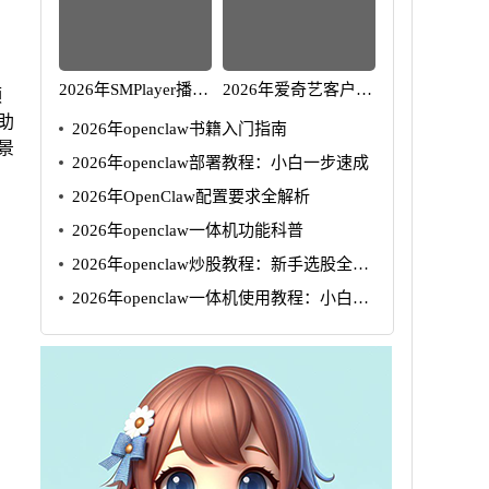
2026年SMPlayer播放
2026年爱奇艺客户端
频
器优化指南：解决卡
下载指南：安全安装
助
2026年openclaw书籍入门指南
顿问题
全攻略
场景
2026年openclaw部署教程：小白一步速成
2026年OpenClaw配置要求全解析
2026年openclaw一体机功能科普
2026年openclaw炒股教程：新手选股全攻
略
2026年openclaw一体机使用教程：小白5
步速成