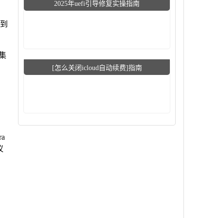
2025年uefi引导修复实操指南
展到
或集
[怎么关闭icloud自动续费]指南
a
议