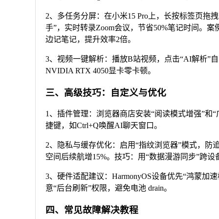
2、多任务分屏：在小米15 Pro上，长按标签页拖拽分
手”，实时转录Zoom会议，节省50%笔记时间。案例：学生
边记笔记，提升效率2倍。
3、视频一键解析：播放B站视频，点击“AI解析”自动
NVIDIA RTX 4050显卡零卡顿。
三、高级技巧：自定义与优化
1、插件管理：浏览器商店安装“阅读模式增强”和“广告拦
捷键，如Ctrl+Q唤醒AI聊天窗口。
2、隐私与缓存优化：启用“指纹浏览器”模式，防追踪。定
空间后续航增15%。技巧：用“数据漫游同步”跨设
3、硬件适配建议：HarmonyOS设备优先“鸿蒙加速
意“后台刷新”权限，避免电池 drain。
四、常见故障解决教程