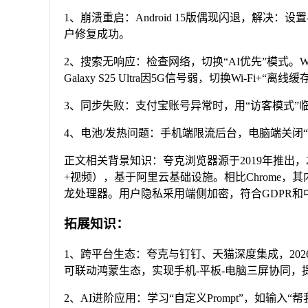
1、崩溃重启：Android 15版偶现闪退，解决：设置-
户修复成功。
2、搜索无响应：检查网络，切换“AI优先”模式。Wi
Galaxy S25 Ultra因5G信号弱，切换Wi-Fi+“
3、同步失败：支付宝账号异常时，用“访客模式”临时登录。
4、电池/发热问题：手机端限流后台，电脑端关闭“硬件加
正文相关背景知识：夸克浏览器源于2019年推出，2
+视频），基于阿里云基础设施。相比Chrome，其内
龙处理器。用户隐私采用端侧加密，符合GDPR和
拓展知识：
1、跨平台生态：夸克与钉钉、天猫深度集成，20
可联动鸿蒙生态，实现手机-平板-电脑三屏协同，
2、AI进阶应用：学习“自定义Prompt”，如输入“帮我