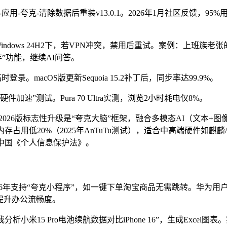
应用-夸克-清除数据后重装v13.0.1。2026年1月社区反馈，95%
ndows 24H2下，若VPN冲突，禁用后重试。案例：上班族老张
离线缓存”功能，继续AI问答。
macOS版更新Sequoia 15.2补丁后，同步率达99.9%。
速”测试。Pura 70 Ultra实测，浏览2小时耗电仅8%。
026版标志性升级是“夸克大脑”框架，融合多模态AI（文本+图
存占用低20%（2025年AnTuTu测试），适合中高端硬件如麒麟
中国《个人信息保护法》。
26年支持“夸克小程序”，如一键下单淘宝商品无需跳转。华为用
提升办公流畅度。
分析小米15 Pro电池续航数据对比iPhone 16”，生成Excel图表