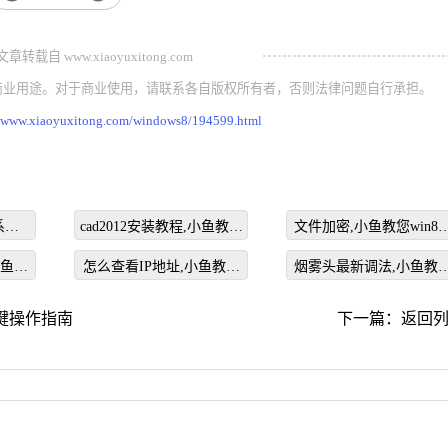
载自 www.xiaoyuxitong.com
商业用途。对于商业使用，请联系各自版权所有者，否则法律问题自行承担。
//www.xiaoyuxitong.com/windows8/194599.html
系统
cad2012安装教程,小鱼教您
文件加密,小鱼教您win8
怎么安装cad2012
么给文件加密
小鱼教
怎么查看IP地址,小鱼教您
烟雾头最新调法,小鱼教
空间说
怎么查看IP地址
cf怎么调烟雾头
一键操作指南
下一篇：
返回