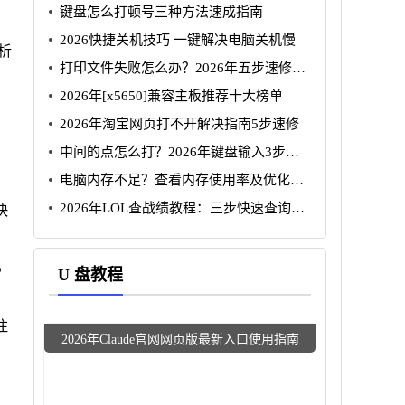
键盘怎么打顿号三种方法速成指南
2026快捷关机技巧 一键解决电脑关机慢
解析
打印文件失败怎么办？2026年五步速修指
南
2026年[x5650]兼容主板推荐十大榜单
2026年淘宝网页打不开解决指南5步速修
中间的点怎么打？2026年键盘输入3步指
南
电脑内存不足？查看内存使用率及优化教
程
2026年LOL查战绩教程：三步快速查询战
快
绩数据
B
U 盘教程
注
2026年Claude官网网页版最新入口使用指南