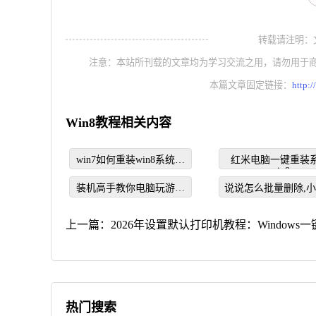
转载请注明：文章转
注意：本站所刊载的文章均为学习交流之用，请勿用于
本篇文章固定链接：
http:
Win8教程相关内容
win7如何重装win8系统教
红米电脑一键重装
win8
程
装机高手教你电脑玩游戏
说说怎么批量删除,
卡是什么原因
您怎么批量删除QQ
说
上一篇：
2026年设置默认打印机教程：Windows
热门搜索