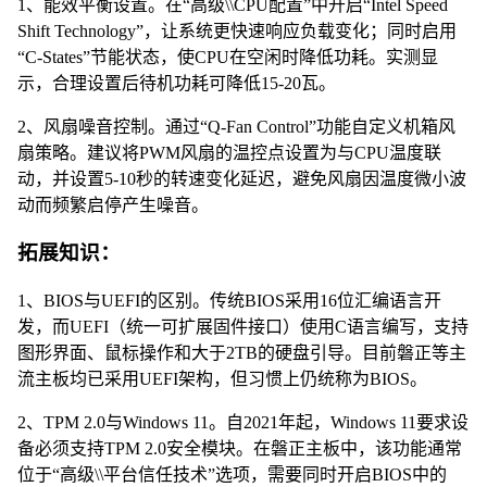
1、能效平衡设置。在“高级\\CPU配置”中开启“Intel Speed
Shift Technology”，让系统更快速响应负载变化；同时启用
“C-States”节能状态，使CPU在空闲时降低功耗。实测显
示，合理设置后待机功耗可降低15-20瓦。
2、风扇噪音控制。通过“Q-Fan Control”功能自定义机箱风
扇策略。建议将PWM风扇的温控点设置为与CPU温度联
动，并设置5-10秒的转速变化延迟，避免风扇因温度微小波
动而频繁启停产生噪音。
拓展知识：
1、BIOS与UEFI的区别。传统BIOS采用16位汇编语言开
发，而UEFI（统一可扩展固件接口）使用C语言编写，支持
图形界面、鼠标操作和大于2TB的硬盘引导。目前磐正等主
流主板均已采用UEFI架构，但习惯上仍统称为BIOS。
2、TPM 2.0与Windows 11。自2021年起，Windows 11要求设
备必须支持TPM 2.0安全模块。在磐正主板中，该功能通常
位于“高级\\平台信任技术”选项，需要同时开启BIOS中的