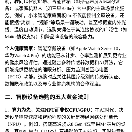
制，转向以智能屏幕、智能音箱（如搭载带屏Alexa的设
备）或家庭机器人（如三星Ballie）为中枢的主动场景化服
务。例如，小米智能家庭面板Pro不仅能控制全屋设备，还
能根据“离家”、“观影”等场景一键联动，甚至根据室内外光
线、温度自动调节。选购关键在于其连接协议的广泛性（如
Matter协议支持）和跨品牌设备的兼容能力。
个人健康管家：
智能穿戴设备（如Apple Watch Series 10，
华为Watch 4 Pro）的功能已从计步、心率监测扩展到更专业
的健康风险评估。通过融合多种传感器数据和AI算法，它
们能提供更精准的睡眠分析、压力监测甚至心电图
（ECG）功能。选购时应关注其医疗级别的传感器认证、
数据隐私政策以及与专业健康机构的合作深度。
二、智能设备选购的五大黄金法则
1、
算力为先，关注NPU而非仅CPU/GPU：
在AI时代，决
定设备响应速度和智能程度的关键是神经网络处理单元
（NPU）。例如，搭载高通骁龙8 Gen 4或苹果M4芯片的设
备，其NPU算力（TOPS）直接影响了AI拍照、实时语音助