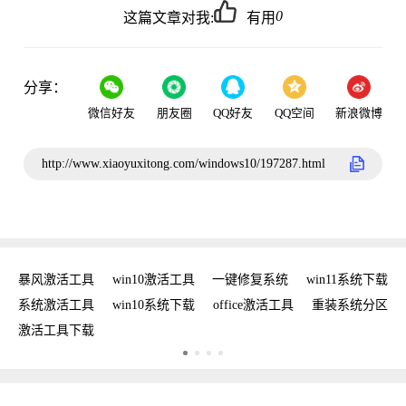
0
这篇文章对我:
有用
分享：
微信好友
朋友圈
QQ好友
QQ空间
新浪微博
http://www.xiaoyuxitong.com/windows10/197287.html
密钥
暴风激活工具
win10激活工具
一键修复系统
win11系统下载
复
系统激活工具
win10系统下载
office激活工具
重装系统分区
w
激活工具下载
w