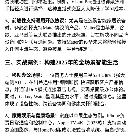
势或眼动控制的精准度。例如，Vision Pro通过眼神聚焦和
手指轻点进行选择，这种直觉式交互大大降低了学习成本。
5、
前瞻性支持通用开放协议：
尤其是在选购智能家居设备
时，务必选择支持Matter协议的产品。Matter是由苹果、谷
歌、亚马逊等巨头联合推出的开源标准，旨在解决不同品牌
设备间的互联互通问题。支持Matter的设备未来将能轻松接
入任何主流生态，避免被单一平台“绑定”。
三、实战案例：构建2025年的全场景智能生活
1、
移动办公场景：
一位商务人士使用三星S24 Ultra（强大
端侧AI），在出差途中用“即圈即搜”快速获取客户产品信
息，并通过DeX模式连接酒店电视，实现桌面级办公体验。
同时，Galaxy Watch监测其压力水平，适时提醒休息。这里
体现了设备性能、跨设备协同和健康关怀的融合。
2、
家庭娱乐与健康场景：
家庭以苹果生态为例。iPhone负
责日常通信和控制中心，Apple TV 4K（2025款）支持高动
态范围影像，与HomePod组成沉浸式音响系统。当启动“观