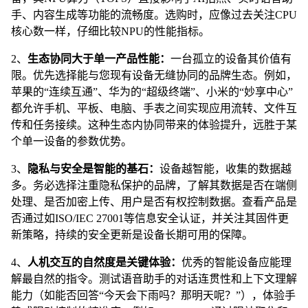
手、内容生成等功能的流畅度。选购时，应像过去关注CPU
核心数一样，仔细比较NPU的性能指标。
2、
生态协同大于单一产品性能：
一台孤立的设备其价值有
限。优先选择能与您现有设备无缝协同的品牌生态。例如，
苹果的“连续互通”、华为的“超级终端”、小米的“妙享中心”
都允许手机、平板、电脑、手表之间实现应用流转、文件互
传和任务接续。这种生态内协同带来的体验提升，远胜于某
个单一设备的参数优势。
3、
隐私与安全是智能的基石：
设备越智能，收集的数据越
多。务必选择注重隐私保护的品牌，了解其数据是否在端侧
处理、是否加密上传、用户是否有权控制数据。查看产品是
否通过如ISO/IEC 27001等信息安全认证，并关注其固件更
新策略，持续的安全更新是设备长期可用的保障。
4、
人机交互的自然度是关键体验：
优秀的智能设备应能理
解最自然的指令。测试语音助手的对话连贯性和上下文理解
能力（如能否回答“今天会下雨吗？那明天呢？”），体验手