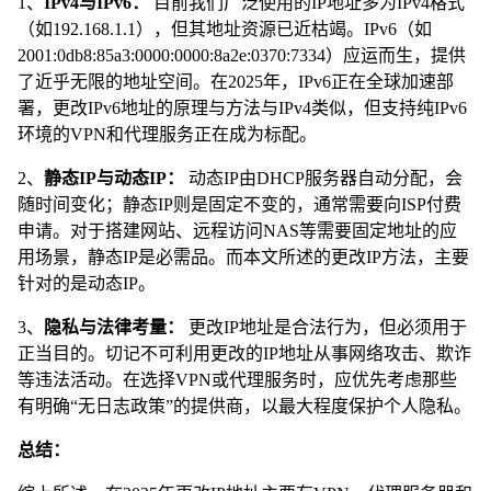
1、
IPv4与IPv6：
目前我们广泛使用的IP地址多为IPv4格式
（如192.168.1.1），但其地址资源已近枯竭。IPv6（如
2001:0db8:85a3:0000:0000:8a2e:0370:7334）应运而生，提供
了近乎无限的地址空间。在2025年，IPv6正在全球加速部
署，更改IPv6地址的原理与方法与IPv4类似，但支持纯IPv6
环境的VPN和代理服务正在成为标配。
2、
静态IP与动态IP：
动态IP由DHCP服务器自动分配，会
随时间变化；静态IP则是固定不变的，通常需要向ISP付费
申请。对于搭建网站、远程访问NAS等需要固定地址的应
用场景，静态IP是必需品。而本文所述的更改IP方法，主要
针对的是动态IP。
3、
隐私与法律考量：
更改IP地址是合法行为，但必须用于
正当目的。切记不可利用更改的IP地址从事网络攻击、欺诈
等违法活动。在选择VPN或代理服务时，应优先考虑那些
有明确“无日志政策”的提供商，以最大程度保护个人隐私。
总结：