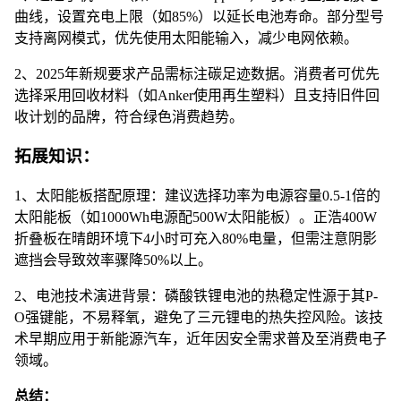
曲线，设置充电上限（如85%）以延长电池寿命。部分型号
支持离网模式，优先使用太阳能输入，减少电网依赖。
2、2025年新规要求产品需标注碳足迹数据。消费者可优先
选择采用回收材料（如Anker使用再生塑料）且支持旧件回
收计划的品牌，符合绿色消费趋势。
拓展知识：
1、太阳能板搭配原理：建议选择功率为电源容量0.5-1倍的
太阳能板（如1000Wh电源配500W太阳能板）。正浩400W
折叠板在晴朗环境下4小时可充入80%电量，但需注意阴影
遮挡会导致效率骤降50%以上。
2、电池技术演进背景：磷酸铁锂电池的热稳定性源于其P-
O强键能，不易释氧，避免了三元锂电的热失控风险。该技
术早期应用于新能源汽车，近年因安全需求普及至消费电子
领域。
总结：