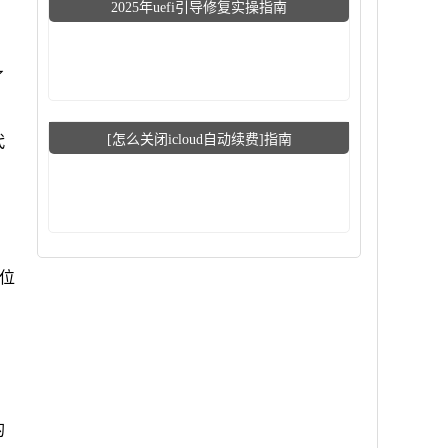
2025年uefi引导修复实操指南
了
[怎么关闭icloud自动续费]指南
代
高
位
的