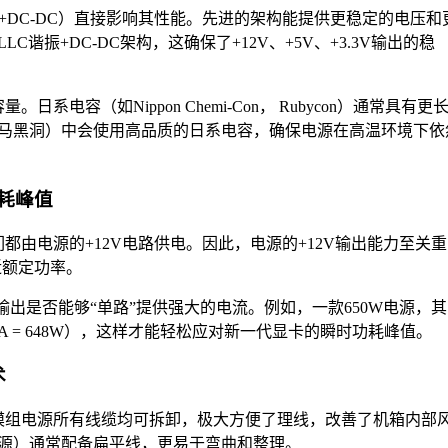
谐振+DC-DC）直接影响其性能。先进的架构能提供更稳定的电压和
振+DC-DC架构，这确保了+12V、+5V、+3.3V输出的稳
电容（如Nippon Chemi-Con， Rubycon）通常具有更
马黑洞）中会使用高品质的日系电容，确保电源在高温环境下依
功耗峰值
都由电源的+12V电路供电。因此，电源的+12V输出能力至关重
近额定功率。
输出是否能够“单路”提供强大的电流。例如，一款650W电源，其
54A = 648W），这样才能轻松应对新一代显卡的瞬时功耗峰值。
术
模组电源所有线缆均可拆卸，极大方便了理线，改善了机箱内部
源）通常配备扁平线，更易于弯曲和整理。