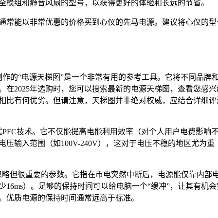
全模组和静音风扇的型号，以获得更好的体验和长远的节省。
，通常能以非常优惠的价格买到心仪的先马电源。建议将心仪的型
作的“电源天梯图”是一个非常有用的参考工具。它将不同品牌
在2025年选购时，您可以搜索最新的电源天梯图，查看您感兴
相比有何优劣。但请注意，天梯图并非绝对权威，应结合详细评
PFC技术。它不仅能提高电能利用效率（对个人用户电费影响
输入范围（如100V-240V），这对于电压不稳的地区尤为重
忽略但很重要的参数。它指在市电突然中断后，电源能仅靠内部
少16ms）。足够的保持时间可以给电脑一个“缓冲”，让其有机会
。优质电源的保持时间通常远高于标准。