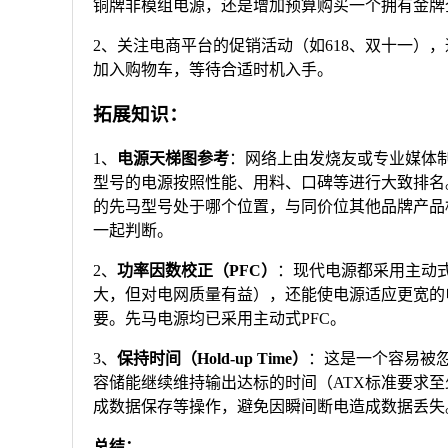
铜牌非模组电源，还是增加预算购买一个拥有金牌
2、关注电商平台的促销活动（如618、双十一）
加入购物车，等待合适时机入手。
拓展知识：
1、
电源天梯图参考
：网络上由发烧友或专业媒体制
型号的电源按照性能、用料、口碑等进行大致排名。
的先马型号处于哪个位置，与同价位其他品牌产品
一起判断。
2、
功率因数校正（PFC）
：现代电源都采用主动式
大，但对电网质量有益），还能使电源适应更宽的电压
要。先马电源均已采用主动式PFC。
3、
保持时间（Hold-up Time）
：这是一个容易被
容储能继续维持输出达标的时间（ATX标准要求至
成数据保存等操作，避免因瞬间断电造成数据丢失
总结：