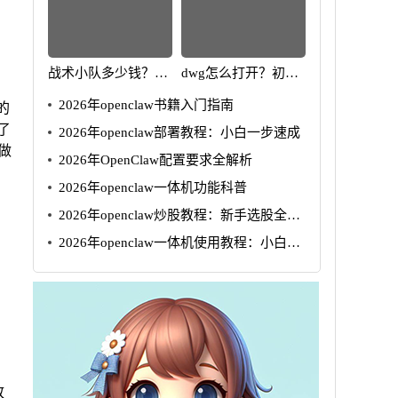
战术小队多少钱？成
dwg怎么打开？初学
本与购买指南2025年
者快速入门与软件对
2026年openclaw书籍入门指南
的
比
了
2026年openclaw部署教程：小白一步速成
做
2026年OpenClaw配置要求全解析
2026年openclaw一体机功能科普
2026年openclaw炒股教程：新手选股全攻
略
2026年openclaw一体机使用教程：小白5
步速成
致