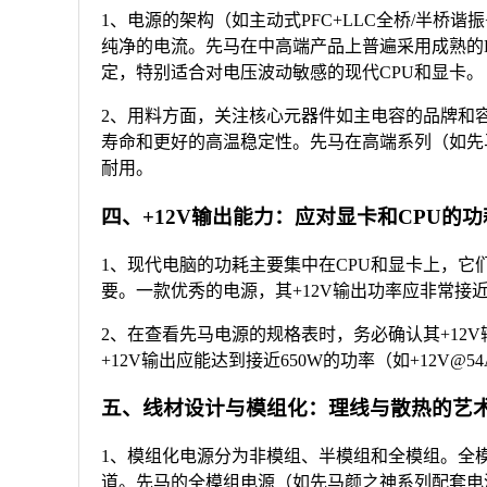
1、电源的架构（如主动式PFC+LLC全桥/半桥
纯净的电流。先马在中高端产品上普遍采用成熟的LLC谐
定，特别适合对电压波动敏感的现代CPU和显卡。
2、用料方面，关注核心元器件如主电容的品牌和容量。日系
寿命和更好的高温稳定性。先马在高端系列（如先
耐用。
四、+12V输出能力：应对显卡和CPU的
1、现代电脑的功耗主要集中在CPU和显卡上，它们
要。一款优秀的电源，其+12V输出功率应非常接
2、在查看先马电源的规格表时，务必确认其+12V
+12V输出应能达到接近650W的功率（如+12V@
五、线材设计与模组化：理线与散热的艺
1、模组化电源分为非模组、半模组和全模组。全
道。先马的全模组电源（如先马颜之神系列配套电