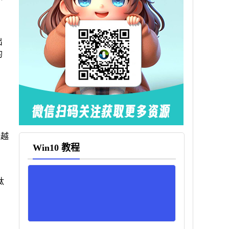
出
的
率越
Win10 教程
，
钛