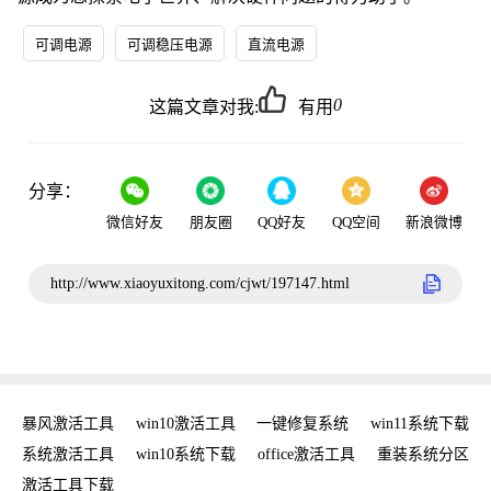
可调电源
可调稳压电源
直流电源
0
这篇文章对我:
有用
分享：
微信好友
朋友圈
QQ好友
QQ空间
新浪微博
http://www.xiaoyuxitong.com/cjwt/197147.html
密钥
暴风激活工具
win10激活工具
一键修复系统
win11系统下载
复
系统激活工具
win10系统下载
office激活工具
重装系统分区
w
激活工具下载
w