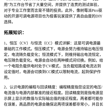
用”为工作台节省了大量空间，并提供了连贯的测试体验，
对于专业工作室而言是不错的投资。此外，像树莓派Pico驱
动的开源可调电源项目也为极客玩家提供了高自由度的DIY
选择。
拓展知识：
1、恒压（CV）与恒流（CC）模式详解：这是可调电源最
基础的工作模式。恒压模式下，电源会努力维持输出电压恒
定，电流随负载变化；恒流模式下，则维持输出电流恒定，
电压随负载变化。电源会自动在两种模式间切换。例如，给
一个电阻负载供电时处于CV模式，当负载短路或电流达到
设定值时，电源会切换到CC模式以限制电流，起到保护作
用。
2、认识电源的编程与回读精度：编程精度指您设定的电压/
电流值与电源内部基准的接近程度。回读精度则是指电源显
示屏上显示的数值与实际输出值的接近程度。两者都可能存
在误差，高品质的电源会确保这两项误差都非常小，并且长