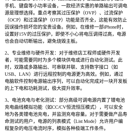
手机、键盘等小功率设备，一款经济实惠的单路输出可调电
源是理想选择。重点考察其过压保护（OVP）、过流保护
（OCP）和过温保护（OTP）功能是否齐全，这能有效防止
因误操作损坏您的宝贵设备。例如，在维修一部iPhone时，
设置好15V的过压保护，即使不小心将电压调得过高，电源
也会自动切断输出，避免烧毁主板。
2、专业维修与硬件开发：对于维修店工程师或硬件开发
者，可能需要同时为多个模块供电或进行自动化测试。此
时，双路或多路输出、可串联并联、支持数字接口（如
USB、LAN）进行远程控制的电源更为高效。例如，通过
电脑软件控制电源输出序列，可以自动化完成对一块开发板
的上下电和功耗测试，极大提升效率。
3、电池充电与老化测试：部分高级可调电源内置了锂电池
充电曲线模拟功能（如CC/CV恒流恒压模式），可以安全
地为各类锂电池充电，并监测充电容量。对于需要做产品寿
命测试的用户，电源的列表模式（List Mode）允许用户编
程复杂的电压电流时序，模拟各种极端工作条件。