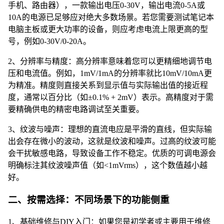
手机、路由器），一款输出电压0-30V，输出电流0-5A或
10A的电源已足够应对绝大多数场景。若您需要测试笔记本
电脑主板或更大功率的设备，则应考虑电流上限更高的型
号，例如0-30V/0-20A。
2、分辨率与精度：高分辨率意味着您可以更精细地调节电
压和电流值。例如，1mV/1mA的分辨率就比10mV/10mA更
为精准。精度则直接关系到显示值与实际输出值的接近程
度，通常以百分比（如±0.1% + 2mV）表示。高精度对于需
要精确供电的精密电路调试至关重要。
3、纹波与噪声：理想的直流电应是平滑的直线，但实际输
出会存在微小的波动，这就是纹波和噪声。过高的纹波可能
会干扰敏感电路，导致设备工作不稳定。优质的可调电源会
明确标注其纹波噪声值（如<1mVrms），这个数值越小越
好。
二、按需选择：不同场景下的功能侧重
1、基础维修与DIY入门：如果您是初学者或主要用于维修