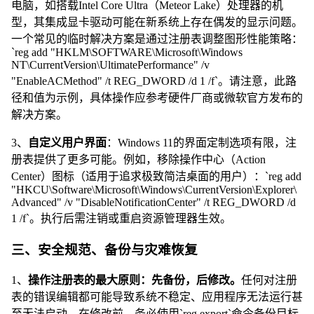
电脑，如搭载Intel Core Ultra（Meteor Lake）处理器的机
型，其集成显卡驱动可能在新系统上存在偶发的显示问题。
一个常见的临时解决方案是通过注册表调整图形性能策略：
`reg add "HKLM\SOFTWARE\Microsoft\Windows
NT\CurrentVersion\UltimatePerformance" /v
"EnableACMethod" /t REG_DWORD /d 1 /f`。请注意，此路
径和值为示例，具体操作应参考硬件厂商或微软官方发布的
解决方案。
3、
自定义用户界面
：Windows 11的界面定制选项有限，注
册表提供了更多可能。例如，移除操作中心（Action
Center）图标（适用于追求极致简洁桌面的用户）：`reg add
"HKCU\Software\Microsoft\Windows\CurrentVersion\Explorer\
Advanced" /v "DisableNotificationCenter" /t REG_DWORD /d
1 /f`。执行后需注销或重启资源管理器生效。
三、安全规范、备份与灾难恢复
1、
操作注册表的最大原则：先备份，后修改。
任何对注册
表的错误编辑都可能导致系统不稳定、应用程序无法运行甚
至无法启动。在修改前，务必使用`reg export`命令备份目标