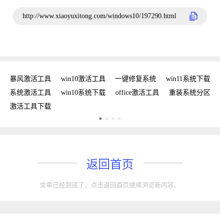
http://www.xiaoyuxitong.com/windows10/197290.html
密钥
暴风激活工具
win10激活工具
一键修复系统
win11系统下载
复
系统激活工具
win10系统下载
office激活工具
重装系统分区
w
激活工具下载
w
返回首页
文章已经到底了，点击返回首页继续浏览新内容。