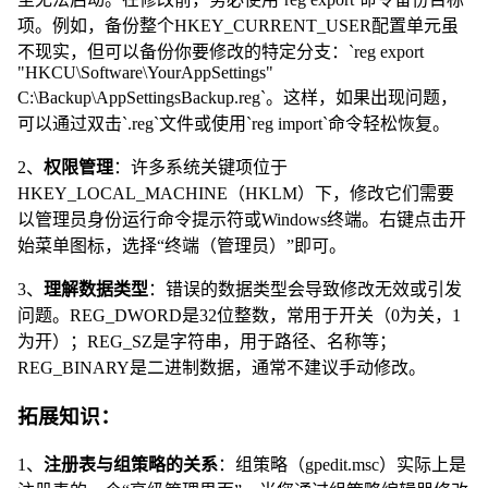
项。例如，备份整个HKEY_CURRENT_USER配置单元虽
不现实，但可以备份你要修改的特定分支：`reg export
"HKCU\Software\YourAppSettings"
C:\Backup\AppSettingsBackup.reg`。这样，如果出现问题，
可以通过双击`.reg`文件或使用`reg import`命令轻松恢复。
2、
权限管理
：许多系统关键项位于
HKEY_LOCAL_MACHINE（HKLM）下，修改它们需要
以管理员身份运行命令提示符或Windows终端。右键点击开
始菜单图标，选择“终端（管理员）”即可。
3、
理解数据类型
：错误的数据类型会导致修改无效或引发
问题。REG_DWORD是32位整数，常用于开关（0为关，1
为开）；REG_SZ是字符串，用于路径、名称等；
REG_BINARY是二进制数据，通常不建议手动修改。
拓展知识：
1、
注册表与组策略的关系
：组策略（gpedit.msc）实际上是