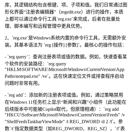
库，其逻辑结构包含根键、项、子项和值。我们日常通过图
形化界面“注册表编辑器”（regedit.exe）进行的操作，本质
上都可以通过命令行工具`reg.exe`来完成，后者在批量处
理、脚本编写和远程管理中更具优势。
2、`reg.exe`是Windows系统内置的命令行工具，无需额外安
装。其基本语法为 `reg [操作] [参数]`。最核心的操作包括：
- `reg query`：查询注册表项或值的数据。例如，快速查看某
个软件的安装路径：`reg query
"HKLM\SOFTWARE\Microsoft\Windows\CurrentVersion\App
Paths\notepad.exe" /ve`。这在快速定位文件或排查程序启动
问题时非常有用。
- `reg add`：添加新的注册表项或值。例如，通过策略禁用
在Windows 11任务栏上显示“新闻和兴趣”小组件（此功能在
后续版本中可能被Copilot取代，但原理相通）：`reg add
"HKCU\Software\Microsoft\Windows\CurrentVersion\Feeds" /v
"ShellFeedsTaskbarViewMode" /t REG_DWORD /d 2 /f`。参
数`/t`指定数据类型（如REG_DWORD、REG_SZ），`/f`表