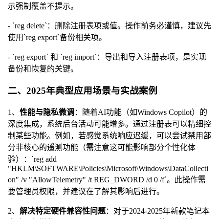
示强制覆盖不提示。
- `reg delete`：删除注册表项或值。操作前务必谨慎，建议先
使用`reg export`备份相关项。
- `reg export` 和 `reg import`：导出和导入注册表项，是实现
备份和恢复的关键。
二、2025年典型应用场景与实战案例
1、
性能与隐私微调
：随着AI功能（如Windows Copilot）的
深度集成，系统后台活动可能增多。通过注册表可以精细控
制某些功能。例如，若感觉系统响应迟缓，可以尝试禁用部
分非核心的遥测功能（需注意这可能影响部分个性化体
验）：`reg add
"HKLM\SOFTWARE\Policies\Microsoft\Windows\DataCollecti
on" /v "AllowTelemetry" /t REG_DWORD /d 0 /f`。此操作需
要管理员权限，并建议在了解其影响后进行。
2、
解决特定硬件兼容性问题
：对于2024-2025年新款笔记本