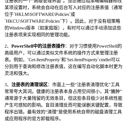
注册表的一个“高级管理界面”。当您通过组策略编辑器修改
某项设置时，系统会自动在后台写入对应的注册表值（通常
位于`HKLM\SOFTWARE\Policies`或
`HKCU\SOFTWARE\Policies`下）。因此，对于没有组策略
的Windows版本（如家庭版），有时可以通过手动添加这些
注册表项来实现相同的管理功能。
2、
PowerShell中的注册表操作
：对于习惯使用PowerShell的
高级用户，可以通过类似文件系统的操作方式来管理注册
表。例如，`Get-ItemProperty`和`Set-ItemProperty`cmdlet可以
分别用于查询和修改注册表值，这在编写自动化脚本时更为
灵活和强大。
3、
注册表的清理误区
：市面上一些“注册表清理优化”工具
常常夸大其词。健康的注册表本身占用空间很小，其“臃肿”
通常源于大量残留的无效条目，但这些条目极少对系统性能
产生可感知的影响。盲目清理反而可能误删关键配置，导致
程序出错。最有效的“清理”是使用系统自带的磁盘清理工具
或应用程序的官方卸载程序。