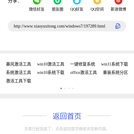
分享：
微信好友
朋友圈
QQ好友
QQ空间
新浪微博
http://www.xiaoyuxitong.com/windows7/197289.html
密钥
暴风激活工具
win10激活工具
一键修复系统
win11系统下载
复
系统激活工具
win10系统下载
office激活工具
重装系统分区
w
激活工具下载
w
返回首页
文章已经到底了，点击返回首页继续浏览新内容。