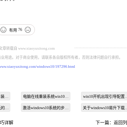
76
有用
载自 www.xiaoyuxitong.com
商业用途。对于商业使用，请联系各自版权所有者，否则法律问题自行承担。
/www.xiaoyuxitong.com/windows10/197296.html
重装系
电脑在线重装系统win10教
win10开机出现引导配置
程
件不包含有效的操作系
很低的解
激活windows10系统的步骤
关于windows10易升下载
信息怎么解决
教程
程分享
技巧详解
下一篇：
返回