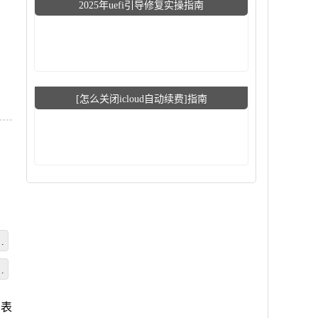
2025年uefi引导修复实操指南
[怎么关闭icloud自动续费]指南
文
统
教
列表