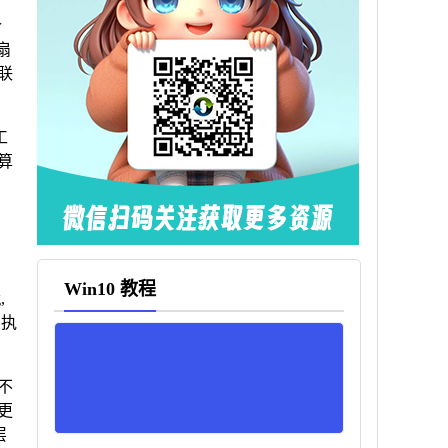
个
扇
联
工
算
Win10 教程
,
中执
不
更
层