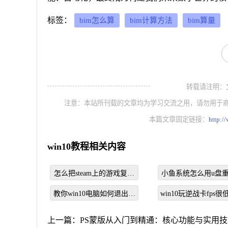
标签：
bim怎么算
bim计算方法
bim算量
转载请注明：文章转
注意：本站所刊载的文章均为学习交流之用，请勿用于
本篇文章固定链接：
http:/
win10教程相关内容
怎么把steam上的游戏复制
小鱼系统怎么用u盘
到另一台电脑
统win10
教你win10电脑如何退出第
win10玩逆战卡fps
二屏幕
决方法
上一篇：
PS蒙版从入门到精通：核心功能与实用