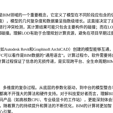
D是BIM领域的一个重要概念，它定义了模型在不同阶段应包含的
0（竣工级），模型的几何复杂度和数据量呈指数级增长。这直接决定了
阶段进行冲突检测，其计算结果可能只包含主要构件的碰撞；而在LO
细碰撞。理解LOD有助于合理规划计算资源，避免在项目早期过
odesk Revit和Graphisoft ArchiCAD）创建的模型能够互通
FC可以看作是BIM数据的“通用语言”。计算过程巾，软件需要将
计算过程保证了信息的无损传递，是实现跨平台、全生命周期BI
次、多维度的复杂过程。从底层的参数化驱动，到中台的模型整合
都离不开强大的算法和硬件支持。对于科技爱好者而言，理解BI
码产品（如高核数CPU、专业级显卡的工作站），更能深刻体会
，随着算力的持续提升和算法的不断优化，BIM的计算将更加智
心引擎。