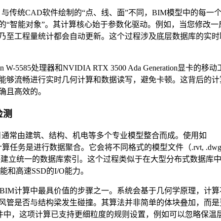
与传统CAD软件绘制的“点、线、面”不同，BIM模型中的每一
的“智能对象”。其计算核心始于参数化驱动。例如，当您修改一
乃至工程量统计都会自动更新。这个过程涉及底层数据库的实时
585处理器和NVIDIA RTX 3500 Ada Generation显卡的移动
能够流畅进行实时几何计算和数据读写，避免卡顿。这背后的计
确且高效的。
检测
项目通常由建筑、结构、机电等多个专业模型整合而成。使用如
其核心计算任务是进行数据聚合。它会将不同格式的模型文件（.rvt, .dwg
，并建立统一的数据库索引。这个过程类似于在大型分布式数据库
能和高速SSD的I/O能力。
BIM计算中最具价值的步骤之一。系统会基于几何学原理，计算
风管是否与结构梁发生碰撞。其算法并非简单的体块叠加，而是
的软件中，这项计算已支持更细粒度的规则设置，例如可以忽略保温